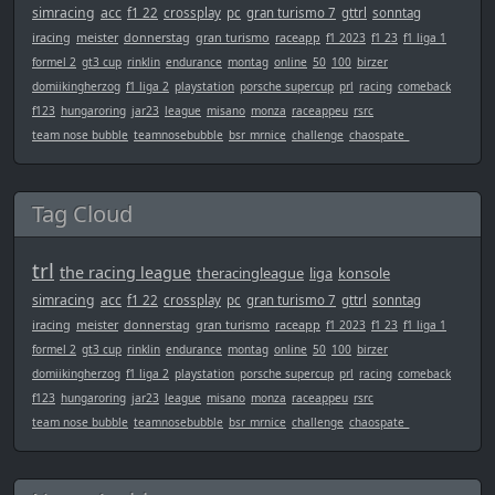
simracing
acc
f1 22
crossplay
pc
gran turismo 7
gttrl
sonntag
iracing
meister
donnerstag
gran turismo
raceapp
f1 2023
f1 23
f1 liga 1
formel 2
gt3 cup
rinklin
endurance
montag
online
50
100
birzer
domiikingherzog
f1 liga 2
playstation
porsche supercup
prl
racing
comeback
f123
hungaroring
jar23
league
misano
monza
raceappeu
rsrc
team nose bubble
teamnosebubble
bsr_mrnice
challenge
chaospate_
Tag Cloud
trl
the racing league
theracingleague
liga
konsole
simracing
acc
f1 22
crossplay
pc
gran turismo 7
gttrl
sonntag
iracing
meister
donnerstag
gran turismo
raceapp
f1 2023
f1 23
f1 liga 1
formel 2
gt3 cup
rinklin
endurance
montag
online
50
100
birzer
domiikingherzog
f1 liga 2
playstation
porsche supercup
prl
racing
comeback
f123
hungaroring
jar23
league
misano
monza
raceappeu
rsrc
team nose bubble
teamnosebubble
bsr_mrnice
challenge
chaospate_