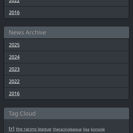
2022
2016
News Archive
2025
2024
2023
2022
2016
Tag Cloud
trl
the racing league
theracingleague
liga
konsole