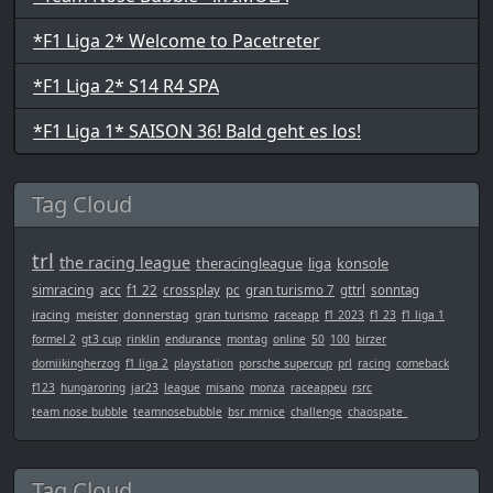
*F1 Liga 2* Welcome to Pacetreter
*F1 Liga 2* S14 R4 SPA
*F1 Liga 1* SAISON 36! Bald geht es los!
Tag Cloud
trl
the racing league
theracingleague
liga
konsole
simracing
acc
f1 22
crossplay
pc
gran turismo 7
gttrl
sonntag
iracing
meister
donnerstag
gran turismo
raceapp
f1 2023
f1 23
f1 liga 1
formel 2
gt3 cup
rinklin
endurance
montag
online
50
100
birzer
domiikingherzog
f1 liga 2
playstation
porsche supercup
prl
racing
comeback
f123
hungaroring
jar23
league
misano
monza
raceappeu
rsrc
team nose bubble
teamnosebubble
bsr_mrnice
challenge
chaospate_
Tag Cloud