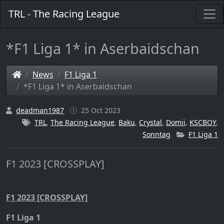
TRL - The Racing League
*F1 Liga 1* in Aserbaidschan
News
F1 Liga 1
*F1 Liga 1* in Aserbaidschan
deadman1987
25 Oct 2023
TRL
,
The Racing League
,
Baku
,
Crystal
,
Domii
,
KSCBOY
,
Sonntag
F1 Liga 1
F1 2023 [CROSSPLAY]
F1 2023 [CROSSPLAY]
F1 Liga 1