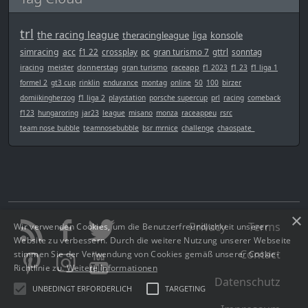
trl
the racing league
theracingleague
liga
konsole
simracing
acc
f1 22
crossplay
pc
gran turismo 7
gttrl
sonntag
iracing
meister
donnerstag
gran turismo
raceapp
f1 2023
f1 23
f1 liga 1
formel 2
gt3 cup
rinklin
endurance
montag
online
50
100
birzer
domiikingherzog
f1 liga 2
playstation
porsche supercup
prl
racing
comeback
f123
hungaroring
jar23
league
misano
monza
raceappeu
rsrc
team nose bubble
teamnosebubble
bsr_mrnice
challenge
chaospate_
×
Privacy
Terms
Wir verwenden Cookies, um die Benutzerfreundlichkeit unserer
Website zu verbessern. Durch die weitere Nutzung unserer Webseite
Contact
stimmen Sie der Verwendung von Cookies gemäß unserer Cookie-
Richtlinie zu.
Weitere Informationen
Datenschutz
UNBEDINGT ERFORDERLICH
TARGETING