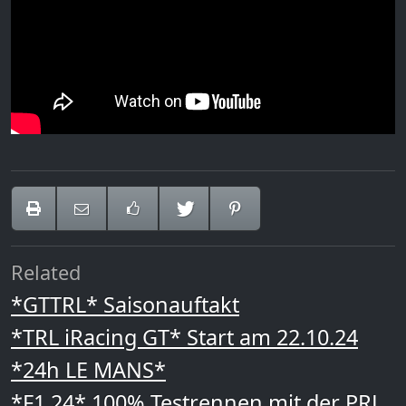
Related
*GTTRL* Saisonauftakt
*TRL iRacing GT* Start am 22.10.24
*24h LE MANS*
*F1 24* 100% Testrennen mit der PRL