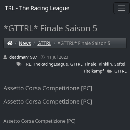
TRL - The Racing League
*GTTRL* Finale Saison 5
News
GTTRL
*GTTRL* Finale Saison 5
deadman1987
11 Jul 2023
TRL
,
TheRacingLeague
,
GTTRL
,
Finale
,
Rinklin
,
Seftel
,
Titelkampf
GTTRL
Assetto Corsa Competizione [PC]
Assetto Corsa Competizione [PC]
Assetto Corsa Competizione [PC]