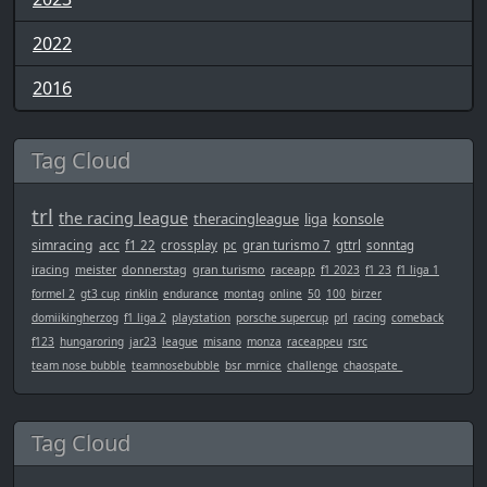
2022
2016
Tag Cloud
trl
the racing league
theracingleague
liga
konsole
simracing
acc
f1 22
crossplay
pc
gran turismo 7
gttrl
sonntag
iracing
meister
donnerstag
gran turismo
raceapp
f1 2023
f1 23
f1 liga 1
formel 2
gt3 cup
rinklin
endurance
montag
online
50
100
birzer
domiikingherzog
f1 liga 2
playstation
porsche supercup
prl
racing
comeback
f123
hungaroring
jar23
league
misano
monza
raceappeu
rsrc
team nose bubble
teamnosebubble
bsr_mrnice
challenge
chaospate_
Tag Cloud