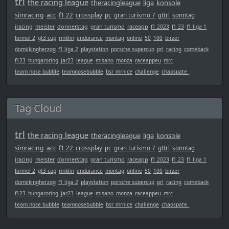
trl
the racing league
theracingleague
liga
konsole
simracing
acc
f1 22
crossplay
pc
gran turismo 7
gttrl
sonntag
iracing
meister
donnerstag
gran turismo
raceapp
f1 2023
f1 23
f1 liga 1
formel 2
gt3 cup
rinklin
endurance
montag
online
50
100
birzer
domiikingherzog
f1 liga 2
playstation
porsche supercup
prl
racing
comeback
f123
hungaroring
jar23
league
misano
monza
raceappeu
rsrc
team nose bubble
teamnosebubble
bsr_mrnice
challenge
chaospate_
Tag Cloud
trl
the racing league
theracingleague
liga
konsole
simracing
acc
f1 22
crossplay
pc
gran turismo 7
gttrl
sonntag
iracing
meister
donnerstag
gran turismo
raceapp
f1 2023
f1 23
f1 liga 1
formel 2
gt3 cup
rinklin
endurance
montag
online
50
100
birzer
domiikingherzog
f1 liga 2
playstation
porsche supercup
prl
racing
comeback
f123
hungaroring
jar23
league
misano
monza
raceappeu
rsrc
team nose bubble
teamnosebubble
bsr_mrnice
challenge
chaospate_