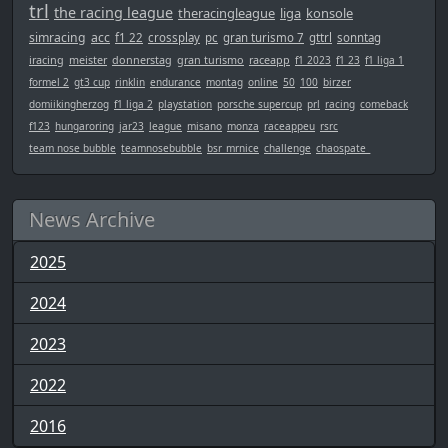
trl
the racing league
theracingleague
liga
konsole
simracing
acc
f1 22
crossplay
pc
gran turismo 7
gttrl
sonntag
iracing
meister
donnerstag
gran turismo
raceapp
f1 2023
f1 23
f1 liga 1
formel 2
gt3 cup
rinklin
endurance
montag
online
50
100
birzer
domiikingherzog
f1 liga 2
playstation
porsche supercup
prl
racing
comeback
f123
hungaroring
jar23
league
misano
monza
raceappeu
rsrc
team nose bubble
teamnosebubble
bsr_mrnice
challenge
chaospate_
News Archive
2025
2024
2023
2022
2016