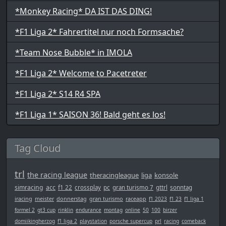
*Monkey Racing* DA IST DAS DING!
*F1 Liga 2* Fahrertitel nur noch Formsache?
*Team Nose Bubble* in IMOLA
*F1 Liga 2* Welcome to Pacetreter
*F1 Liga 2* S14 R4 SPA
*F1 Liga 1* SAISON 36! Bald geht es los!
Tag Cloud
trl
the racing league
theracingleague
liga
konsole
simracing
acc
f1 22
crossplay
pc
gran turismo 7
gttrl
sonntag
iracing
meister
donnerstag
gran turismo
raceapp
f1 2023
f1 23
f1 liga 1
formel 2
gt3 cup
rinklin
endurance
montag
online
50
100
birzer
domiikingherzog
f1 liga 2
playstation
porsche supercup
prl
racing
comeback