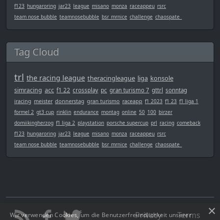
f123
hungaroring
jar23
league
misano
monza
raceappeu
rsrc
team nose bubble
teamnosebubble
bsr_mrnice
challenge
chaospate_
Tag Cloud
trl
the racing league
theracingleague
liga
konsole
simracing
acc
f1 22
crossplay
pc
gran turismo 7
gttrl
sonntag
iracing
meister
donnerstag
gran turismo
raceapp
f1 2023
f1 23
f1 liga 1
formel 2
gt3 cup
rinklin
endurance
montag
online
50
100
birzer
domiikingherzog
f1 liga 2
playstation
porsche supercup
prl
racing
comeback
f123
hungaroring
jar23
league
misano
monza
raceappeu
rsrc
team nose bubble
teamnosebubble
bsr_mrnice
challenge
chaospate_
×
Privacy
Terms
Wir verwenden Cookies, um die Benutzerfreundlichkeit unserer