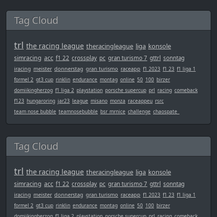
Tag Cloud
trl
the racing league
theracingleague
liga
konsole
simracing
acc
f1 22
crossplay
pc
gran turismo 7
gttrl
sonntag
iracing
meister
donnerstag
gran turismo
raceapp
f1 2023
f1 23
f1 liga 1
formel 2
gt3 cup
rinklin
endurance
montag
online
50
100
birzer
domiikingherzog
f1 liga 2
playstation
porsche supercup
prl
racing
comeback
f123
hungaroring
jar23
league
misano
monza
raceappeu
rsrc
team nose bubble
teamnosebubble
bsr_mrnice
challenge
chaospate_
Tag Cloud
trl
the racing league
theracingleague
liga
konsole
simracing
acc
f1 22
crossplay
pc
gran turismo 7
gttrl
sonntag
iracing
meister
donnerstag
gran turismo
raceapp
f1 2023
f1 23
f1 liga 1
formel 2
gt3 cup
rinklin
endurance
montag
online
50
100
birzer
domiikingherzog
f1 liga 2
playstation
porsche supercup
prl
racing
comeback