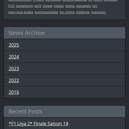
f123
hungaroring
jar23
league
misano
monza
raceappeu
rsrc
team nose bubble
teamnosebubble
bsr_mrnice
challenge
chaospate_
News Archive
2025
2024
2023
2022
2016
Recent Posts
*F1 Liga 2* Finale Saison 14