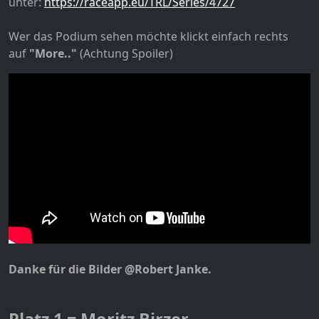
unter:
https://raceapp.eu/TRL/Series/4727
Wer das Podium sehen möchte klickt einfach rechts
auf
"More.."
(Achtung Spoiler)
Danke für die Bilder @Robert Janke.
Platz 1 = Moritz Birzer