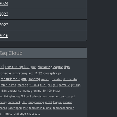
2024
2023
2022
2016
Tag Cloud
trl
the racing league
theracingleague
liga
konsole
simracing
acc
f1 22
crossplay
pc
gran turismo 7
gttrl
sonntag
iracing
meister
donnerstag
gran turismo
raceapp
f1 2023
f1 23
f1 liga 1
formel 2
gt3 cup
inklin
endurance
montag
online
50
100
birzer
domiikingherzog
f1 liga 2
playstation
porsche supercup
prl
acing
comeback
f123
hungaroring
jar23
league
misano
monza
raceappeu
rsrc
team nose bubble
teamnosebubble
bsr_mrnice
challenge
chaospate_