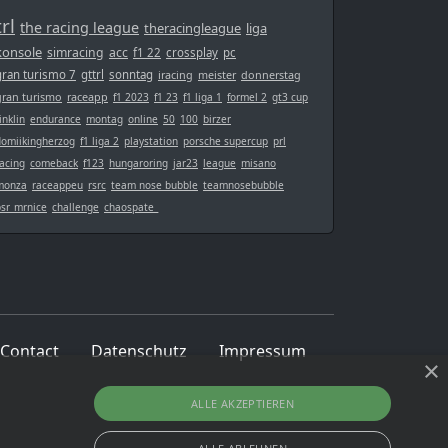
trl
the racing league
theracingleague
liga
konsole
simracing
acc
f1 22
crossplay
pc
gran turismo 7
gttrl
sonntag
iracing
meister
donnerstag
gran turismo
raceapp
f1 2023
f1 23
f1 liga 1
formel 2
gt3 cup
inklin
endurance
montag
online
50
100
birzer
domiikingherzog
f1 liga 2
playstation
porsche supercup
prl
acing
comeback
f123
hungaroring
jar23
league
misano
monza
raceappeu
rsrc
team nose bubble
teamnosebubble
bsr_mrnice
challenge
chaospate_
Contact
Datenschutz
Impressum
×
ALLE AKZEPTIEREN