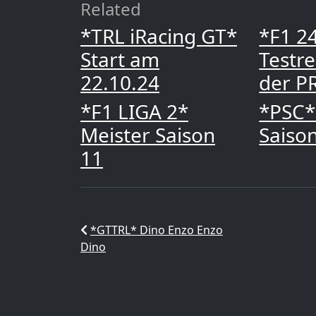
Related
*TRL iRacing GT*
*F1 2
Start am
Testr
22.10.24
der P
*F1 LIGA 2*
*PSC*
Meister Saison
Saiso
11
*GTTRL* Dino Enzo Enzo
Dino