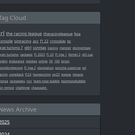
Tag Cloud
trl
the racing league
theracingleague
liga
konsole
simracing
acc
f1 22
crossplay
pc
gran turismo 7
gttrl
sonntag
iracing
meister
donnerstag
gran turismo
raceapp
f1 2023
f1 23
f1 liga 1
formel 2
gt3 cup
inklin
endurance
montag
online
50
100
birzer
domiikingherzog
f1 liga 2
playstation
porsche supercup
prl
acing
comeback
f123
hungaroring
jar23
league
misano
monza
raceappeu
rsrc
team nose bubble
teamnosebubble
bsr_mrnice
challenge
chaospate_
News Archive
2025
2024