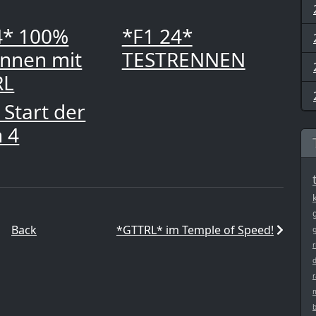
4* 100%
*F1 24*
ennen mit
TESTRENNEN
RL
 Start der
n 4
Back
*GTTRL* im Temple of Speed!
r
r