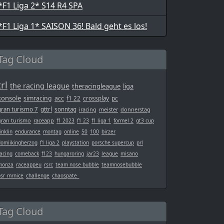
*F1 Liga 2* S14 R4 SPA
*F1 Liga 1* SAISON 36! Bald geht es los!
Tag Cloud
trl
the racing league
theracingleague
liga
konsole
simracing
acc
f1 22
crossplay
pc
gran turismo 7
gttrl
sonntag
iracing
meister
donnerstag
gran turismo
raceapp
f1 2023
f1 23
f1 liga 1
formel 2
gt3 cup
inklin
endurance
montag
online
50
100
birzer
domiikingherzog
f1 liga 2
playstation
porsche supercup
prl
acing
comeback
f123
hungaroring
jar23
league
misano
monza
raceappeu
rsrc
team nose bubble
teamnosebubble
bsr_mrnice
challenge
chaospate_
Tag Cloud