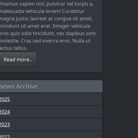
Vivamus sapien nisl, pulvinar vel turpis a,
malesuada vehicula lorem! Curabitur
magna justo; laoreet at congue sit amet,
tincidunt sit amet erat. Integer vehicula
eros quis odio tincidunt, nec dapibus sem
molestie. Cras sed viverra eros. Nulla ut
lectus tellus.
Read more..
News Archive
2025
2024
2023
2022