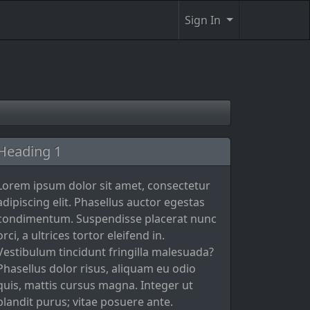
Sign In
Heading 1
Lorem ipsum dolor sit amet, consectetur
adipiscing elit. Phasellus auctor egestas
condimentum. Suspendisse placerat nunc
orci, a ultrices tortor eleifend in.
Vestibulum tincidunt fringilla malesuada?
Phasellus dolor risus, aliquam eu odio
quis, mattis cursus magna. Integer ut
blandit purus; vitae posuere ante.